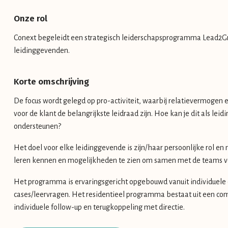
Onze rol
Conext begeleidt een strategisch leiderschapsprogramma Lead2G
leidinggevenden.
Korte omschrijving
De focus wordt gelegd op pro-activiteit, waarbij relatievermoge
voor de klant de belangrijkste leidraad zijn. Hoe kan je dit als le
ondersteunen?
Het doel voor elke leidinggevende is zijn/haar persoonlijke rol e
leren kennen en mogelijkheden te zien om samen met de teams ve
Het programma is ervaringsgericht opgebouwd vanuit individuele 
cases/leervragen. Het residentieel programma bestaat uit een com
individuele follow-up en terugkoppeling met directie.