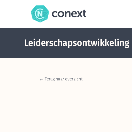
Home
Leiderschapsontwikkeling
Diensten
Over
Conext
← Terug naar overzicht
Referenties
&
Cases
Klantenportaal