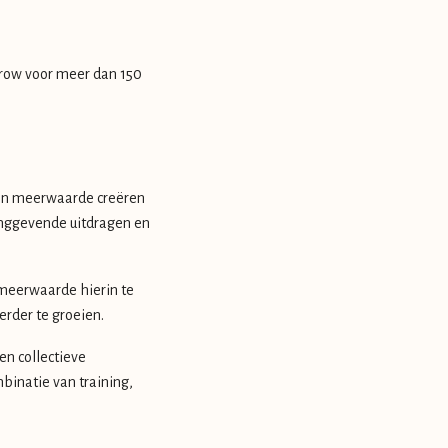
row voor meer dan 150
n en meerwaarde creëren
idinggevende uitdragen en
n meerwaarde hierin te
rder te groeien.
en collectieve
binatie van training,