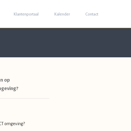
Klantenportaal
Kalender
Contact
en op
mgeving?
ICT omgeving?